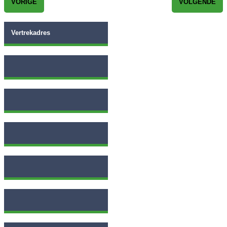
VORIGE
VOLGENDE
Vertrekadres
Plaatsnaam
Datum heenreis
Postcode
Tijd van vertrek
Aantal personen
Eindbestemming