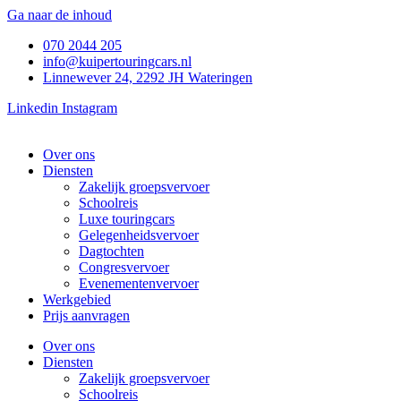
Ga naar de inhoud
070 2044 205
info@kuipertouringcars.nl
Linnewever 24, 2292 JH Wateringen
Linkedin
Instagram
Over ons
Diensten
Zakelijk groepsvervoer
Schoolreis
Luxe touringcars
Gelegenheidsvervoer
Dagtochten
Congresvervoer
Evenementenvervoer
Werkgebied
Prijs aanvragen
Over ons
Diensten
Zakelijk groepsvervoer
Schoolreis