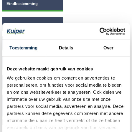
Plaatsnaam
Datum terugreis
Toestemming
Details
Over
Postcode
Deze website maakt gebruik van cookies
Tijd van vertrek
We gebruiken cookies om content en advertenties te
personaliseren, om functies voor social media te bieden
Extra bestemmingen
en om ons websiteverkeer te analyseren. Ook delen we
informatie over uw gebruik van onze site met onze
partners voor social media, adverteren en analyse. Deze
partners kunnen deze gegevens combineren met andere
informatie die u aan ze heeft verstrekt of die ze hebben
VORIGE
VOLGENDE
verzameld op basis van uw gebruik van hun services.