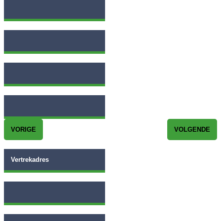
Datum terugreis
Postcode
Tijd van vertrek
VORIGE
VOLGENDE
Vertrekadres
Plaatsnaam
Datum heenreis