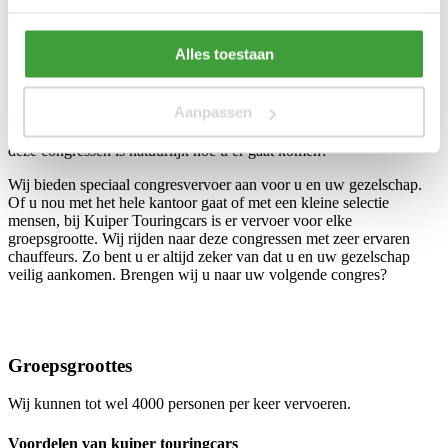
Vervoer naar uw gewenste congres
Alles toestaan
Congresvervoer nodig?
Aanpassen
Jaarlijks vinden er duizenden congressen plaats in het binnen en het
buitenland. Een belangrijk onderdeel van het bezoeken van één van
deze congressen is natuurlijk hoe u er gaat komen?
Wij bieden speciaal congresvervoer aan voor u en uw gezelschap.
Of u nou met het hele kantoor gaat of met een kleine selectie
mensen, bij Kuiper Touringcars is er vervoer voor elke
groepsgrootte. Wij rijden naar deze congressen met zeer ervaren
chauffeurs. Zo bent u er altijd zeker van dat u en uw gezelschap
veilig aankomen. Brengen wij u naar uw volgende congres?
Groepsgroottes
Wij kunnen tot wel 4000 personen per keer vervoeren.
Voordelen van kuiper touringcars