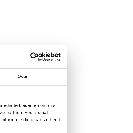
n Zoetermeer
 Berkel en Rodenrijs
n Westland
n Haarlemmermeer
 Spijkenisse
Over
n Waddinxveen
 Katwijk
n Voorburg
n Nootdorp
 media te bieden en om ons
 Midden-Delfland
ze partners voor social
 Vlaardingen
nformatie die u aan ze heeft