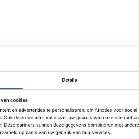
car huren Breda
Touringcar hure
car huren Capelle aan den IJssel
Touringcar huren
car huren Delft
Touringcar hure
car huren Dordrecht
Touringcar hure
car huren Gouda
Touringcar huren
Details
car huren Haarlem
Touringcar hure
car huren Tilburg
Touringcar huren
car huren Leiderdorp
Touringcar hure
 van cookies
car huren Leidschendam
Touringcar hure
ent en advertenties te personaliseren, om functies voor social
car huren Wassenaar
Touringcar huren
. Ook delen we informatie over uw gebruik van onze site met on
car huren Maassluis
Touringcar huren
e. Deze partners kunnen deze gegevens combineren met andere i
car huren Voorschoten
erzameld op basis van uw gebruik van hun services.