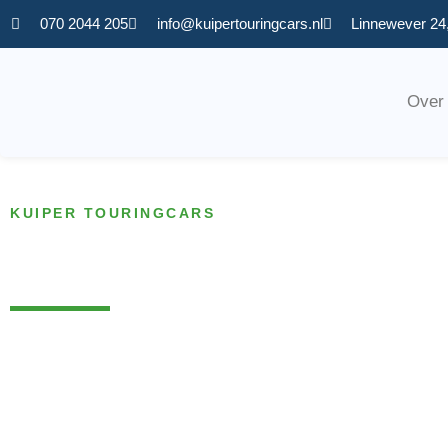
070 2044 205
info@kuipertouringcars.nl
Linnewever 24
Over
KUIPER TOURINGCARS
Werkgebied