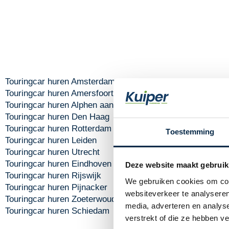
Touringcar huren Amsterdam
Touring
Touringcar huren Amersfoort
Touring
Touringcar huren Alphen aan den Rijn
Touring
Touringcar huren Den Haag
Touring
Touringcar huren Rotterdam
Touring
Toestemming
Touringcar huren Leiden
Touring
Touringcar huren Utrecht
Touring
Touringcar huren Eindhoven
Touring
Deze website maakt gebruik
Touringcar huren Rijswijk
Touring
We gebruiken cookies om cont
Touringcar huren Pijnacker
Touring
websiteverkeer te analyseren
Touringcar huren Zoeterwoude
Touring
media, adverteren en analys
Touringcar huren Schiedam
Touring
verstrekt of die ze hebben v