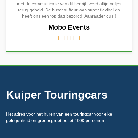
met de communicatie van dit bedrijf, werd altijd netjes
terug gebeld. De buschauffeur was super flexibel en
heeft ons een top dag bezorgd. Aanraader dus!!
Mobo Events





Kuiper Touringcars
Het adres voor het huren van een touringcar voor elke
gelegenheid en groepsgroottes tot 4000 personen.