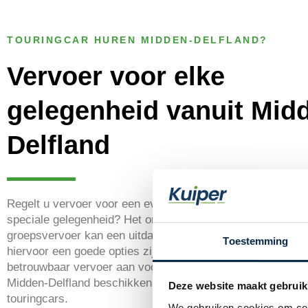
TOURINGCAR HUREN MIDDEN-DELFLAND?
Vervoer voor elke
gelegenheid vanuit Mid
Delfland
Regelt u vervoer voor een evenement, bedrijfsuitje of een
speciale gelegenheid? Het organiseren van veilig en efficië
groepsvervoer kan een uitdaging zijn. Een touringcar hure
Toestemming
hiervoor een goede opties zijn. Wij bieden al jarenlang bet
betrouwbaar vervoer aan voor groepen vanuit Midden-Delfl
Midden-Delfland beschikken wij dan ook over een grote vl
Deze website maakt gebruik
touringcars.
We gebruiken cookies om cont