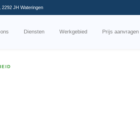
, 2292 JH Wateringen
 ons
Diensten
Werkgebied
Prijs aanvragen
HEID
n-
ossing voor
touringcar
gaat om een