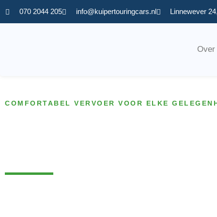
070 2044 205
info@kuipertouringcars.nl
Linnewever 24
Over
COMFORTABEL VERVOER VOOR ELKE GELEGEN
Touringcar huren Midde
Delfland
Bent u op zoek naar een betrouwbare en comfortabele opl
groepsvervoer vanuit Midden-Delfland? Bij ons kunt u een 
huren die volledig is afgestemd op uw wensen. Of het nu 