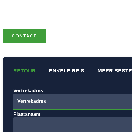
klein gezelschap of een grote groep, onze touringcars word
verhuurd met een professionele chauffeur en zijn geschikt
kleine als grote groepen.
CONTACT
RETOUR
ENKELE REIS
MEER BEST
Vertrekadres
Plaatsnaam