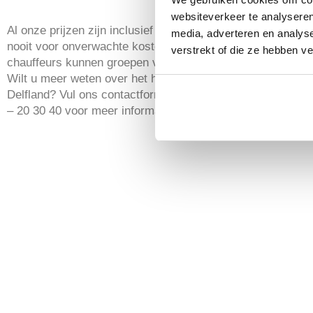
websiteverkeer te analyseren
Al onze prijzen zijn inclusief tol, parkeerkosten en brandst
media, adverteren en analys
nooit voor onverwachte kosten komt te staan. Onze ervar
verstrekt of die ze hebben v
chauffeurs kunnen groepen van 10 tot wel 4000 personen 
Wilt u meer weten over het huren van een touringcar in Mi
Delfland? Vul ons contactformulier in op de website of bel
– 20 30 40 voor meer informatie.