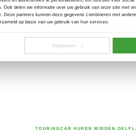
. Ook delen we informatie over uw gebruik van onze site met on
of, zodat u
e. Deze partners kunnen deze gegevens combineren met andere i
Touringcar
en
erzameld op basis van uw gebruik van hun services.
vervoeren.
huren
dden-
10 tot 4000
 ons op 0174
personen
Aanpassen
TOURINGCAR HUREN MIDDEN-DELF